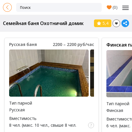
(
0
)
Семейная баня Охотничий домик
5,4
Русская баня
2200 – 2200 руб/час
Финская п
Тип парной
Тип парной
Русская
Финская
Вместимость
Вместимост
8 чел. (макс. 10 чел., свыше 8 чел.
6 чел. (макс.
доплата 200 руб за каждый час / за 1
доплата 250 