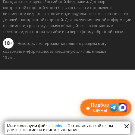
Гражданского кодекса Российской Федерации. Договор с
контрактной стороной может быть составлен и оформлен в
письменном виде только после индивидуального согласования всех
деталей с контрактной стороной. Для получения точной информации
о стоимости, сроках и условиях обращайтесь по контактным
телефонам, указанным на сайте или через форму обратной связи.
18+
Некоторые материалы настоящего раздела могут
содержать информацию, запрещенную для лиц, младше
18 лет.
Лучшие
спецпредложения
саун
Подписывайтесь в Telegram или MAX —
пришлём свежие скидки
Подбор
🔥
сауны
Мы используем файлы
cookies
. Оставаясь на сайте, вы
даете согласие на их использование.