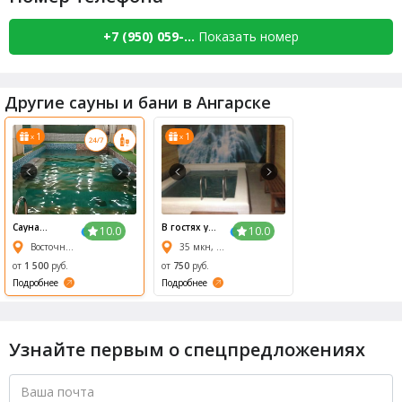
+7 (950) 059-...
Показать номер
Другие сауны и бани в Ангарске
1
1
x
x
Сауна
В гостях у
10.0
10.0
Дилором
сказки "
Восточная улица, 29
35 мкн, за магазином Пеликан
Русская
Баня"
от
1 500
руб.
от
750
руб.
Подробнее
Подробнее
Узнайте первым о спецпредложениях