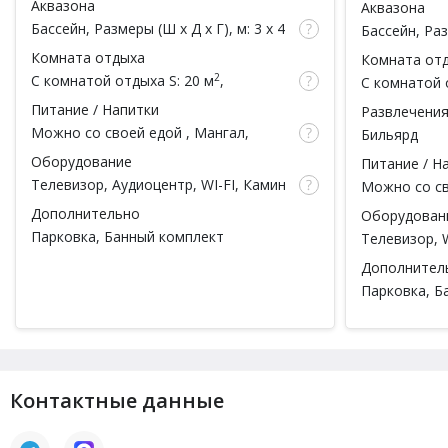
Аквазона
Аквазона
чел.)
чел.)
Бассейн
, Размеры (Ш x Д x Г), м: 3 x 4
Бассейн
, Ра
x 1.5, Теплый бассейн, Душ
x 1.5, Теплы
Комната отдыха
Комната от
Душ
2
С комнатой отдыха
S: 20 м
,
С комнатой 
вместимость: 2 чел.
вместимость:
Питание / Напитки
Развлечени
Можно со своей едой
,
Мангал
,
Бильярд
Барбекю зона, Обеденная зона
Оборудование
Питание / Н
Вместимость: 10 чел.
Телевизор, Аудиоцентр, WI-FI, Камин
Можно со с
на дровах
зона, Можно
Дополнительно
Оборудован
Парковка, Банный комплект
Телевизор, W
Дополнител
Парковка, Б
Контактные данные