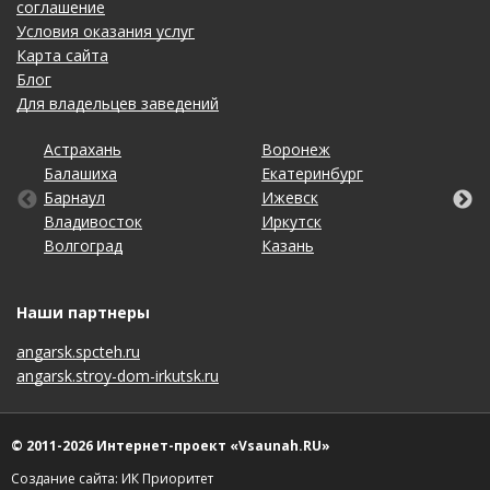
соглашение
Условия оказания услуг
Карта сайта
Блог
Для владельцев заведений
Астрахань
Калининград
Новосибирск
Ставрополь
Ярославль
Воронеж
Липецк
Ростов-на-Дону
Ульяновск
Балашиха
Кемерово
Омск
Тольятти
Екатеринбург
Махачкала
Рязань
Уфа
Барнаул
Киров
Оренбург
Томск
Ижевск
Москва
Самара
Хабаровск
Владивосток
Краснодар
Пенза
Тула
Иркутск
Набережные Челны
Санкт-Петербург
Чебоксары
Волгоград
Красноярск
Пермь
Тюмень
Казань
Нижний Новгород
Саратов
Челябинск
Наши партнеры
angarsk.spcteh.ru
angarsk.stroy-dom-irkutsk.ru
© 2011-2026 Интернет-проект «Vsaunah.RU»
Создание сайта: ИК Приоритет