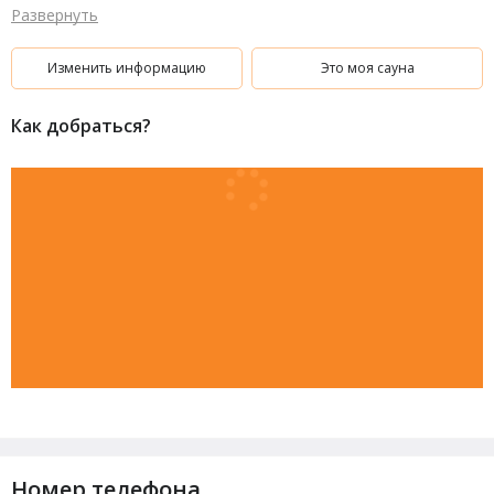
спортивных передач в хорошем качестве на большом экране
Развернуть
TV. Приготовить сочный шашлык на мангале. Возможность
проявить свой талант при исполнении любимых песен в
караоке. В спортивном азарте погонять шары на бильярде
Изменить информацию
Это моя сауна
(американка).
Как добраться?
Номер телефона