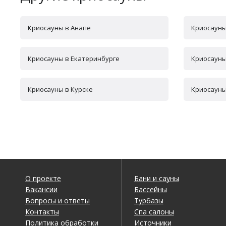
Криосауны в Анапе
Криосауны
Криосауны в Екатеринбурге
Криосауны
Криосауны в Курске
Криосауны
О проекте
Бани и сауны
Вакансии
Бассейны
Вопросы и ответы
Турбазы
Контакты
Спа салоны
Политика обработки
Источники