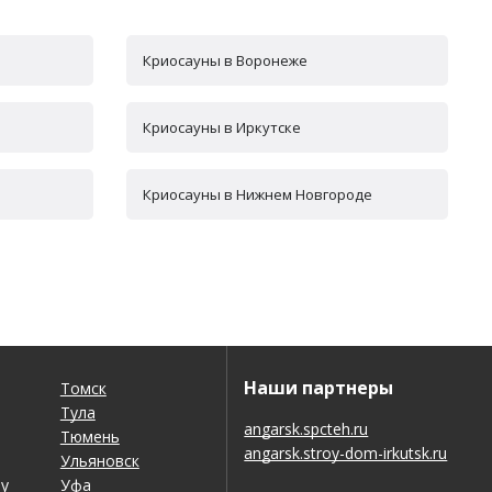
Криосауны в Воронеже
Криосауны в Иркутске
Криосауны в Нижнем Новгороде
Наши партнеры
Томск
Тула
angarsk.spcteh.ru
Тюмень
angarsk.stroy-dom-irkutsk.ru
Ульяновск
ну
Уфа