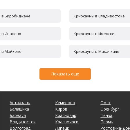
 в Биробиджане
Криосауны в Владивостоке
 в Иваново
Криосауны в Ижевске
 в Майкопе
Криосауны в Махачкале
Показать еще
Астрахань
Кемерово
Омск
Балашиха
Киров
Оренбург
Барнаул
Краснодар
Пенза
Владивосток
Красноярск
Пермь
Волгоград
Липецк
Ростов-на-До