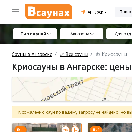
Ангарск
Тип парной
Аквазона
Для отд
Сауны в Ангарске
✅ Все сауны
👍 Криосауны
Криосауны в Ангарске: цены
К сожалению саун по вашему запросу не найдено, но 
1
1
x
x