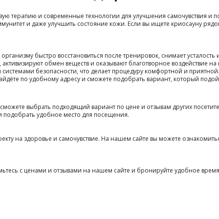
вую терапию и современные технологии для улучшения самочувствия и по
ммунитет и даже улучшить состояние кожи. Если вы ищете криосауну рядо
организму быстро восстановиться после тренировок, снимает усталость 
активизируют обмен веществ и оказывают благотворное воздействие на 
истемами безопасности, что делает процедуру комфортной и приятной
айдёте по удобному адресу и сможете подобрать вариант, который подой
 сможете выбрать подходящий вариант по цене и отзывам других посети
и подобрать удобное место для посещения.
ту на здоровье и самочувствие. На нашем сайте вы можете ознакомиться
мьтесь с ценами и отзывами на нашем сайте и бронируйте удобное время