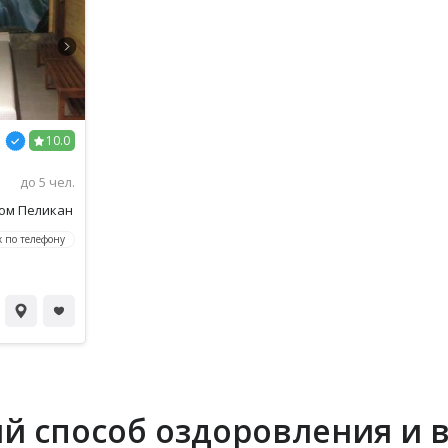
10.0
до 5 чел.
ном Пеликан
 по телефону
ый способ оздоровления и 