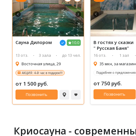
Сауна Дилором
В гостях у сказки
10.0
" Русская Баня"
13 отз.
3 зала
до 13 чел.
16 отз.
1 зал
Восточная улица, 29
35 мкн, за магази
Подробнее о предложениях
АКЦИЯ: 4-й час в подарок!!!
от 750 руб.
от 1 500 руб.
Позвонить
Позвонить
Криосаунa - современн