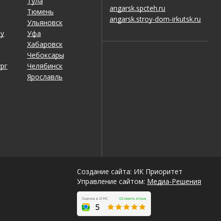
Тула
angarsk.spcteh.ru
Тюмень
angarsk.stroy-dom-irkutsk.ru
Ульяновск
ну
Уфа
Хабаровск
Чебоксары
рг
Челябинск
Ярославль
Создание сайта: ИК Приоритет
Управление сайтом:
Медиа-Решения