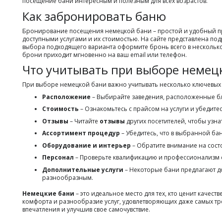
посещение бани интересным и полезным для всех возрастов.
Как забронировать баню
Бронирование посещения немецкой бани – простой и удобный проц
доступными услугами и их стоимостью. На сайте представлена по
выбора подходящего варианта оформите бронь всего в несколько 
брони приходит мгновенно на ваш email или телефон.
Что учитывать при выборе немец
При выборе немецкой бани важно учитывать несколько ключевых
Расположение
– Выбирайте заведения, расположенные бл
Стоимость
– Ознакомьтесь с прайсом на услуги и убедите
Отзывы
– Читайте
отзывы
других посетителей, чтобы узна
Ассортимент процедур
– Убедитесь, что в выбранной ба
Оборудование и интерьер
– Обратите внимание на сос
Персонал
– Проверьте квалификацию и профессионализм сот
Дополнительные услуги
– Некоторые бани предлагают до
разнообразным.
Немецкие бани
– это идеальное место для тех, кто ценит кач
комфорта и разнообразие услуг, удовлетворяющих даже самых тр
впечатления и улучшив свое самочувствие.