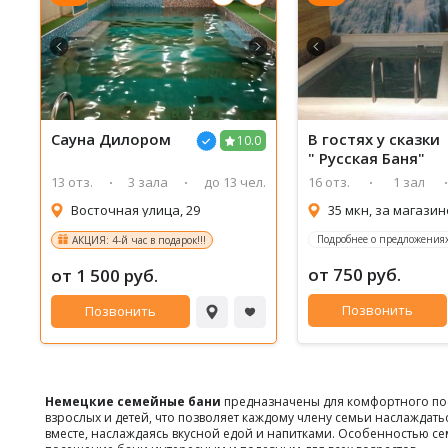
Сауна Дилором
В гостях у сказки
10.0
" Русская Баня"
13 отз.
3 зала
до 13 чел.
16 отз.
1 зал
Восточная улица, 29
35 мкн, за магази
Подробнее о предложениях
АКЦИЯ: 4-й час в подарок!!!
от 750 руб.
от 1 500 руб.
Позвонить
Позвонить
Немецкие семейные бани
предназначены для комфортного посе
взрослых и детей, что позволяет каждому члену семьи наслажда
вместе, наслаждаясь вкусной едой и напитками. Особенностью се