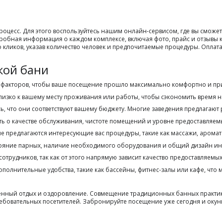
есс. Для этого воспользуйтесь нашим онлайн-сервисом, где вы сможете
дробная информация о каждом комплексе, включая фото, прайс и отзывы 
кликов, указав количество человек и предпочитаемые процедуры. Оплата
кой бани
 факторов, чтобы ваше посещение прошло максимально комфортно и пр
изко к вашему месту проживания или работы, чтобы сэкономить время н
сь, что они соответствуют вашему бюджету. Многие заведения предлагают
ть о качестве обслуживания, чистоте помещений и уровне предоставляемы
не предлагаются интересующие вас процедуры, такие как массажи, арома
тояние парных, наличие необходимого оборудования и общий дизайн ин
рудников, так как от этого напрямую зависит качество предоставляемых 
полнительные удобства, такие как бассейны, фитнес-залы или кафе, чт
ественный отдых и оздоровление. Совмещение традиционных банных практ
ебовательных посетителей. Забронируйте посещение уже сегодня и окуни