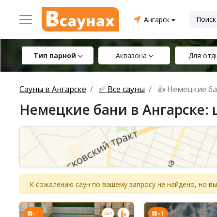
Ангарск
Тип парной
Аквазона
Для отд
Сауны в Ангарске
✅ Все сауны
👍 Немецкие б
Немецкие бани в Ангарске: 
К сожалению саун по вашему запросу не найдено, но 
1
1
x
x