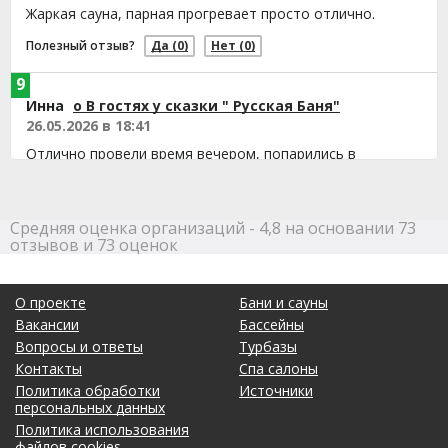
Жаркая сауна, парная прогревает просто отлично.
Полезный отзыв?
Да
(0)
Нет
(0)
9
Инна
о В гостях у сказки " Русская Баня"
26.05.2026 в 18:41
Отлично провели время вечером, попарились в
настоящей русской бане, пар был просто чудесный.
Ныряли в бассейн, вода комфортная и чистая. Компания
у нас была большая, но места в зале хватило всем с
Средняя оценка организаций - 4,8 на основании 73
избытком, никто не теснился. Остались очень довольны
отзывов и 73 оценок
отдыхом, обязательно придем еще.
Полезный отзыв?
Да
(0)
Нет
(0)
О проекте
Бани и сауны
Вакансии
Бассейны
9
Вопросы и ответы
Турбазы
Людмила
о В гостях у сказки " Русская Баня"
Контакты
Спа салоны
05.05.2026 в 21:41
Политика обработки
Источники
Сходили с родными в сауну, поплавали в басейне.
персональных данных
Хорошо отдохнули, время пролетело незаметно. Отдых
Политика использования
файлов cookies
удался!