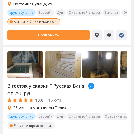
Восточная улица, 29
круглосуточно
Бассейн
Душ
С комнатой отдыха
Бильярд
Обеде
АКЦИЯ: 4-й час в подарок!!!
Позвонить
В гостях у сказки " Русская Баня"
от
750
руб.
10,0
·
16 отз.
35 мкн, за магазином Пеликан
круглосуточно
Бассейн
Душ
С комнатой отдыха
Обеденная зона
Есть спецпредложения