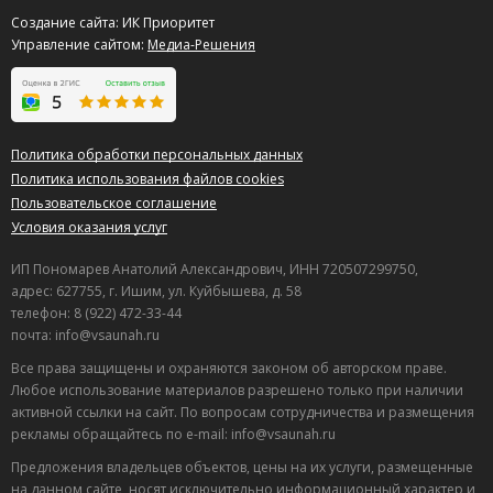
после которой мы с удовольствием окунулись в бассейн.
Создание сайта: ИК Приоритет
В остальное время спокойно посидели, пообщались и
Управление сайтом:
Медиа-Решения
даже сыграли партию в бильярд. Все прошло душевно и
комфортно, поэтому еще вернемся!
Полезный отзыв?
Да
(0)
Нет
(0)
Политика обработки персональных данных
9
Политика использования файлов cookies
Вера
о В гостях у сказки " Русская Баня"
Пользовательское соглашение
01.05.2026 в 13:50
Условия оказания услуг
Приятное место с уютной атмосферой. Сотрудники
очень внимательные и вежливые, здесь комфортно
ИП Пономарев Анатолий Александрович, ИНН 720507299750,
отдыхать.
адрес: 627755, г. Ишим, ул. Куйбышева, д. 58
телефон: 8 (922) 472-33-44
Полезный отзыв?
Да
(0)
Нет
(0)
почта: info@vsaunah.ru
9
Все права защищены и охраняются законом об авторском праве.
Марк
о Сауна Дилором
Любое использование материалов разрешено только при наличии
23.04.2026 в 00:59
активной ссылки на сайт. По вопросам сотрудничества и размещения
рекламы обращайтесь по e-mail: info@vsaunah.ru
Зашли с мужиками в очередной раз, место не
разочаровало. Все как обычно, чисто и спокойно без
Предложения владельцев объектов, цены на их услуги, размещенные
суеты. В бассейне поплавали. Отдых удался, место
на данном сайте, носят исключительно информационный характер и